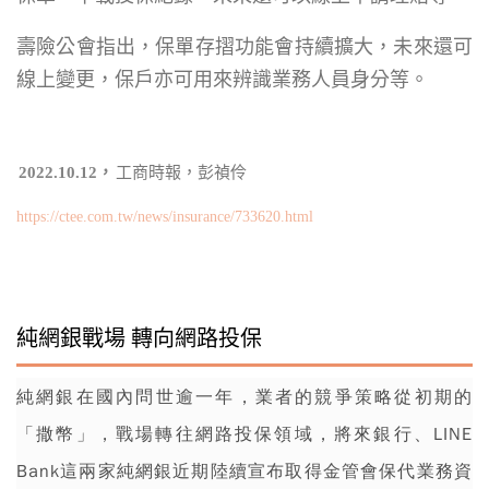
壽險公會指出，保單存摺功能會持續擴大，未來還可
線上變更，保戶亦可用來辨識業務人員身分等。
2022.10.12，
工商時報，彭禎伶
https://ctee.com.tw/news/insurance/733620.html
純網銀戰場 轉向網路投保
純
網銀
在國內問世逾一年，業者的競爭策略從初期的
「撒幣」，戰場轉往網路投保領域，
將來銀行
、LINE
Bank這兩家純網銀近期陸續宣布取得
金管會
保代業務資