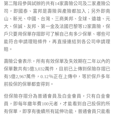
第二階段參與試辦的共有14家壽險公司及二家產險公
司，即國泰、富邦是壽險與產險都加入；另外即南
山、新光、中國、台灣、三商美邦、全球、遠雄、元
大、保誠、友邦、第一金及法國巴黎等12家壽險，保
戶只要用保單存摺即可了解自己有多少保單、哪些可
能符合申請理賠條件，再直接連結到各公司申請理
賠。
壽險公會表示，所有有效保單及失效期在二年以內的
保單數共有5億3,032萬件，目前已上傳到保險存摺已
有5億2,967萬件，0.12％正在上傳中，等於保戶多年
前投保的保單都查得到。
但保險存摺分為普通會員及白金會員，只有白金會
員，即每年繳年費100元者，才能看到自己投保的所
有保單，即享有後續所有延伸功能，普通會員只能看