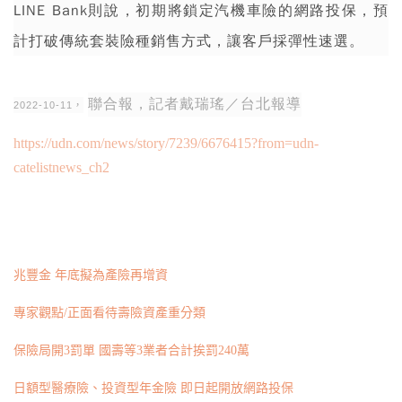
LINE Bank則說，初期將鎖定汽機車險的網路投保，預
計打破傳統套裝險種銷售方式，讓客戶採彈性速選。
聯合報，記者
戴瑞瑤
／台北報導
2022-10-11，
https://udn.com/news/story/7239/6676415?from=udn-
catelistnews_ch2
兆豐金 年底擬為產險再增資
專家觀點/正面看待壽險資產重分類
保險局開3罰單 國壽等3業者合計挨罰240萬
日額型醫療險、投資型年金險 即日起開放網路投保