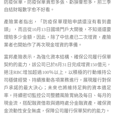
防疫保單，防疫保單賣愈多張、虧損會愈多，前三季
自結財報數字愈不好看。
產險業者指出，「防疫保單理賠申請還沒有看到盡
頭」，而且從10月13日國境門戶大開後，不知道還要
理賠多少金額，因此，除了中信產已二次增資，產險
業者也開始作了再次現金增資的準備。
富邦產險表示，為強化資本結構、確保公司履行保單
契約的能力，該公司已於8月31日完成增資150億元，
挹注RBC增加超過100％以上，以積極的行動維持公
司穩健經營、持續推動各項業務進行，展現履行對保
戶承諾的最大決心；未來也將維持足夠的資本適足
率，持續密切監控公司整體風險胃納及每日、每月的
現金流，搭配融資借款與適時處分金融資產，確保資
金流動性安全無虞，保障公司履行保單契約的能力。