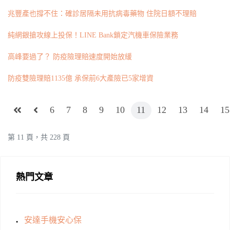
兆豐產也撐不住：確診居隔未用抗病毒藥物 住院日額不理賠
純網銀搶攻線上投保！LINE Bank鎖定汽機車保險業務
高峰要過了？ 防疫險理賠速度開始放緩
防疫雙險理賠1135億 承保前6大產險已5家增資
6
7
8
9
10
11
12
13
14
15
第 11 頁，共 228 頁
熱門文章
安達手機安心保