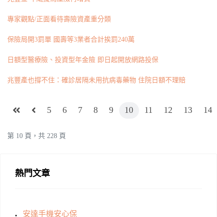
專家觀點/正面看待壽險資產重分類
保險局開3罰單 國壽等3業者合計挨罰240萬
日額型醫療險、投資型年金險 即日起開放網路投保
兆豐產也撐不住：確診居隔未用抗病毒藥物 住院日額不理賠
5
6
7
8
9
10
11
12
13
14
第 10 頁，共 228 頁
熱門文章
安達手機安心保