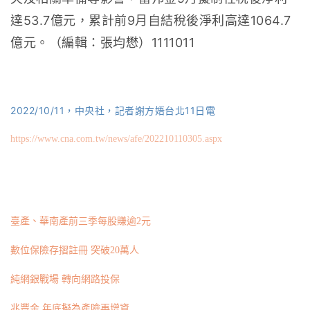
達53.7億元，累計前9月自結稅後淨利高達1064.7
億元。（編輯：張均懋）1111011
2022/10/11，中央社，記者謝方娪台北11日電
https://www.cna.com.tw/news/afe/202210110305.aspx
臺產、華南產前三季每股賺逾2元
數位保險存摺註冊 突破20萬人
純網銀戰場 轉向網路投保
兆豐金 年底擬為產險再增資