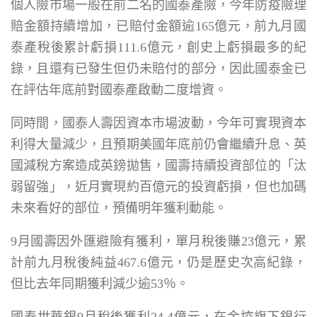
個人險市場一般在前二名的國泰產險，今年防疫險理
賠金額持續增加，已賠付金額逾165億元，前九月國
泰產稅後累計虧損111.6億元，創史上虧損最多的紀
錄，且還有已發生但仍未賠付的部分，因此國泰金已
在評估年底前對國泰產啟動二度增資。
同時間，國泰人壽因資本市場波動，今年可實現資本
利得大量減少，且預期美國年底前仍會繼續升息、英
國減稅方案造成英鎊拋售，國壽持續投資部位的「汰
弱留強」，近月實現約百億元的投資虧損，但也加碼
未來看好的部位，預備明年獲利動能。
9月國壽因外匯避險有獲利，單月稅後賺23億元，累
計前九月稅後純益467.6億元，仍是歷史次高紀錄，
但比去年同期獲利減少逾53％。