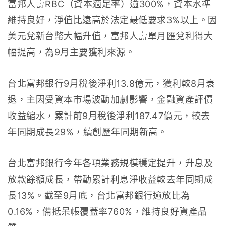
富邦人壽RBC（資本適足率）逾300%，資本水準
維持良好，淨值比遠高於法定最低要求3%以上。因
美元兌新台幣大幅升值，富邦人壽單月匯兌利得大
幅提高，為9月主要獲利來源。
台北富邦銀行9月稅後淨利13.8億元，獲利較8月衰
退，主因受資本市場波動加劇影響，金融資產評價
收益縮水，累計前9月稅後淨利187.47億元，較去
年同期成長29%，續創歷年同期新高。
台北富邦銀行今年各項業務規模穩定提升，升息及
放款餘額成長，帶動累計利息淨收益較去年同期成
長13%。截至9月底，台北富邦銀行逾放比為
0.16%，備抵呆帳覆蓋率760%，維持良好資產品