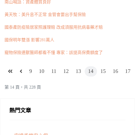
南山喊話：資產體質良好
黃天牧：美升息不正常 金管會要出手幫保險
國泰產防疫險居家照護理賠 改成須服用抗病毒藥才賠
國保明年雙漲 影響281萬人
寵物保險連獸醫師都看不懂 專家：該提高保費額度了
9
10
11
12
13
14
15
16
17
第 14 頁，共 228 頁
熱門文章