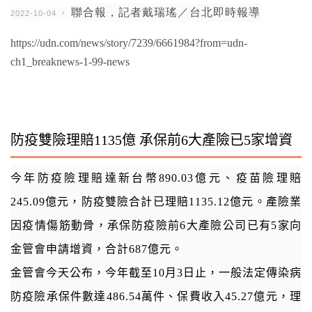
聯合報，記者
戴瑞瑤
／台北即時報導
2022-10-04 ，
https://udn.com/news/story/7239/6661984?from=udn-
ch1_breaknews-1-99-news
防疫雙險理賠1135億 承保前6大產險已5家增資
今年防疫險
理賠
達新台幣890.03億元、疫苗險理賠
245.09億元，防疫雙險合計已理賠1135.12億元。
產險
業
因疫情傷筋動骨，承保防疫險前6大產險公司已有5家向
金管會申請
增資
，合計687億元。
金管會今天公布，今年截至10月3日止，一般法定傳染病
防疫險承保件數達486.54萬件、保費收入45.27億元，理