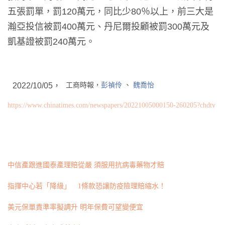
五張罰單，罰120萬元，同比少80％以上，前三大是
瀚亞投信被罰400萬元、丹尼爾投顧被罰300萬元及
凱基證被罰240萬元。
2022/10/05，
工商時報，
彭禎伶
、
魏喬怡
https://www.chinatimes.com/newspapers/20221005000150-260205?chdtv
中信產跟進國泰產理賠從嚴 須服用抗病毒藥物才賠
指揮中心若「降級」 1條款恐讓防疫險理賠縮水！
美元保單責準率擬調升 明年保費可望變便宜