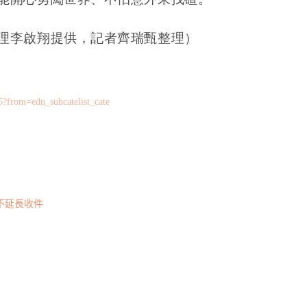
理李啟翔提供，記者齊瑞甄整理）
?from=edn_subcatelist_cate
不延長收件