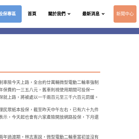
投保專區
首頁
關於我們
最新消息
新聞中心
制車險今天上路，全台約廿萬輛微型電動二輪車強制
年保費約一三五八元，舊車則視使用期間可投保一
保就上路，將被處以一千兩百元至三千六百元罰鍰。
理民眾紙本投保，截至昨天中午左右，已有六十九件
表示，今天起也會有六家產險開放網路投保，下月還
兩年過渡期。林志憲說，微型電動二輪車當初並沒有