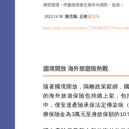
牌照管理，呼籲使用者在兩年內領照、投保。
2022/11/30 ,聯合報, 記者
戴瑞瑤
https://udn.com/news/story/7239/6802827?from=udn
國境開放 海外旅遊險熱戰
隨著國境開放，隔離政策鬆綁，
的海外旅遊保險也持續上架，包
中，僅安達產險承保法定傳染病
療保險金為3萬元至身故保額的10