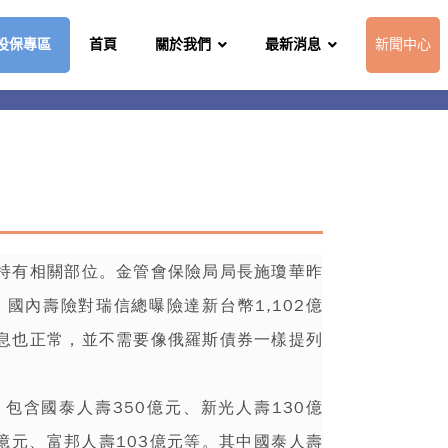
投保專區
首頁
關於我們
最新消息
新聞中心
持有相關部位。金管會保險局局長施瓊華昨
國內壽險對瑞信總曝險達新台幣1,102億
息也正常，並不需要像俄羅斯債券一樣提列
。
，包含
國泰人壽
350億元、新光人壽130億
0億元、富邦人壽103億元等。其中國泰人壽