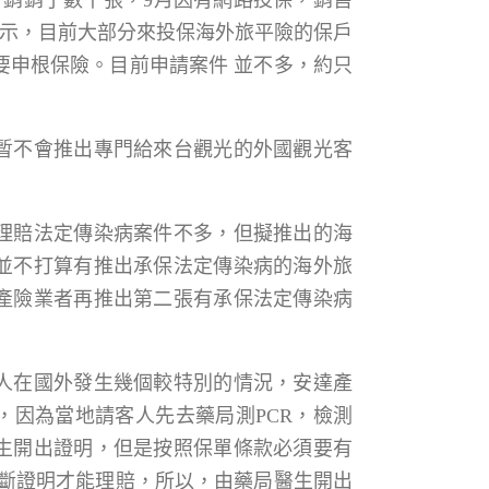
月銷銷了數千張，9月因有網路投保，銷售
表示，目前大部分來投保海外旅平險的保戶
要申根保險。目前申請案件 並不多，約只
暫不會推出專門給來台觀光的外國觀光客
理賠法定傳染病案件不多，但擬推出的海
並不打算有推出承保法定傳染病的海外旅
產險業者再推出第二張有承保法定傳染病
人在國外發生幾個較特別的情況，安達產
，因為當地請客人先去藥局測PCR，檢測
生開出證明，但是按照保單條款必須要有
診斷證明才能理賠，所以，由藥局醫生開出