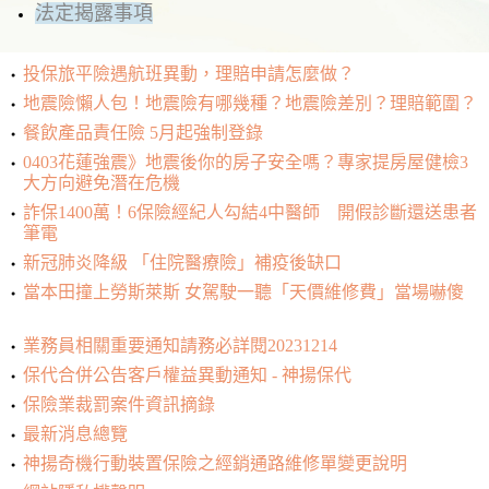
法定揭露事項
投保旅平險遇航班異動，理賠申請怎麼做？
地震險懶人包！地震險有哪幾種？地震險差別？理賠範圍？
餐飲產品責任險 5月起強制登錄
0403花蓮強震》地震後你的房子安全嗎？專家提房屋健檢3
大方向避免潛在危機
詐保1400萬！6保險經紀人勾結4中醫師 開假診斷還送患者
筆電
新冠肺炎降級 「住院醫療險」補疫後缺口
當本田撞上勞斯萊斯 女駕駛一聽「天價維修費」當場嚇傻
業務員相關重要通知請務必詳閱20231214
保代合併公告客戶權益異動通知 - 神揚保代
保險業裁罰案件資訊摘錄
最新消息總覽
神揚奇機行動裝置保險之經銷通路維修單變更說明