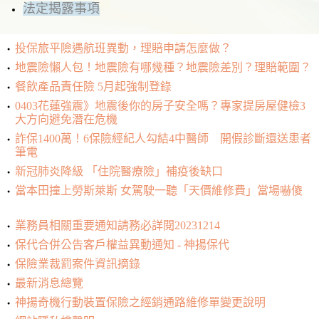
法定揭露事項
投保旅平險遇航班異動，理賠申請怎麼做？
地震險懶人包！地震險有哪幾種？地震險差別？理賠範圍？
餐飲產品責任險 5月起強制登錄
0403花蓮強震》地震後你的房子安全嗎？專家提房屋健檢3
大方向避免潛在危機
詐保1400萬！6保險經紀人勾結4中醫師 開假診斷還送患者
筆電
新冠肺炎降級 「住院醫療險」補疫後缺口
當本田撞上勞斯萊斯 女駕駛一聽「天價維修費」當場嚇傻
業務員相關重要通知請務必詳閱20231214
保代合併公告客戶權益異動通知 - 神揚保代
保險業裁罰案件資訊摘錄
最新消息總覽
神揚奇機行動裝置保險之經銷通路維修單變更說明