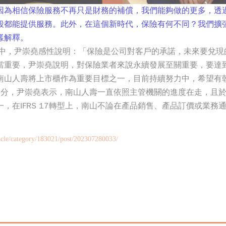
因為相信保險服務不再只是財務的補償，我們能夠做的更多，透
段都能提供服務。此外，在這個新時代，保險有何不同？我們擴
樣解釋。
片中，尹崇堯感性說明：「保險是公司對客戶的承諾，未來要兌現
當重要，尹崇堯說明，對保險業者來說永續發展至關重要，要達
南山人壽將上市櫃作為重要目標之一，目前持續努力中，希望有
備的部分，尹崇堯表示，南山人壽一直依照主管機關的進度在走，且
，在IFRS 17轉型上，南山不論在產品銷售、產品訂價或業務
icle/category/183021/post/202307280033/