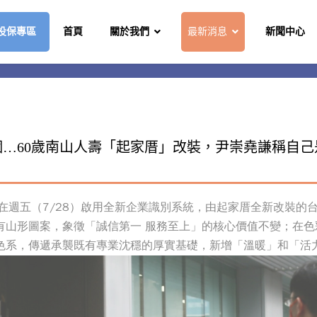
投保專區
首頁
關於我們
最新消息
新聞中心
…60歲南山人壽「起家厝」改裝，尹崇堯謙稱自
在週五（7/28）啟用全新企業識別系統，由起家厝全新改裝的
有山形圖案，象徵「誠信第一 服務至上」的核心價值不變；在色
色系，傳遞承襲既有專業沈穩的厚實基礎，新增「溫暖」和「活