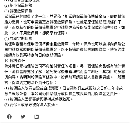
(2) 縮小保單保額
(3) 減額繳清保險
當保單已經繳費至少一年，並累積了相當的保單價值準備金時，即便暫無
能力繳費，也可申請變更為減額繳清保險。也就是原保險期間與條件不
變，而以積存的保單價值準備金申請變更為投保所能保障的保險金額，如
此一來，不用繳保費，卻仍享有保障。
(4) 展期定期保險
當保單累積有保單價值準備金且繳費滿一年時，保戶也可以選擇向保險公
司申請以當時的保單價值準備金，以不超過原來保險期間為準，使契約能
繼續有效到某特定時日的定期保險。
10. 除外責任
除外責任是指保險公司不負給付責任的項目，每一張保險商品都有除外責
任，消費者應充分了解，避免投保後未獲理賠而產生糾紛。其項目的多寡
與內容，皆明列於保險單條款中，投保前可請業務人員提供資訊。一般而
言，保險約定的除外責任包括：
(1) 被保險人故意自殺或自成殘廢。但自契約訂立或復效之日起二年後故
意自殺致死者，本公司仍負給付身故保險金或喪葬費用保險金之責任。
(2) 被保險人因犯罪處死拒捕或越獄致死。
(3) 要保人故意致被保險人於死。