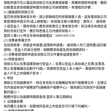
理賠申請可先以電話與保險公司及業務員聯繫，再備齊理賠申請書、醫院
診斷書及其他相關證明書向保險公司辦理理賠。有理賠四步驟：
(1) 儘速通知保險公司
當您有保險事故發生時，請立即聯絡您的保單服務人員，或來電保險公司
索取理賠申請文件(或上網索取)，依保險法第58條規定：要保人、被保險
人或受益人，遇有保險人應負保險責任之事故發生時，除法律另有規定或
契約另有訂定外，應於知悉後五日內通知保險人。
富邦人壽24小時全年無休聯絡電話：0809-000-550
(2) 消費者準備文件
包括保險單、保險金申請書(或理賠申請書)、被保險人死亡證明書(或診斷
證明)、受益人的身分證明、相關費用收據及其他相關資料。
(3) 消費者提理賠申請及保險公司文件審核或調查案件。
(4) 保險金給付
保險公司以支票或匯款給付受益人；支票以受益人為抬頭之支票(支票為
禁止背書轉讓且加劃平行線)。而匯款至受益人本人帳戶，需檢附印有受
益人戶名之存摺帳戶影本。
8. 申訴
壽險公司為服務保戶，除在各地區分支機構設有保戶服務單位外，在總公
司內皆設有保戶服務部門(通稱保戶服務中心)，做為總公司與保戶直接連
繫的窗口。
服務內容以及服務時間請查詢 富邦人壽公開網站
9. 沒錢繳保費
有四種方法解決，但需視所投保之內容是否可行使下列權利。
(1) 辦理自動墊繳保費