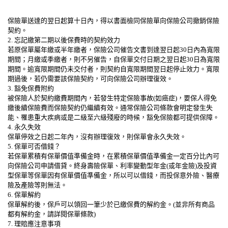
保險單送達的翌日起算十日內，得以書面檢同保險單向保險公司撤銷保險
契約。
2. 忘記繳第二期以後保費時的契約效力
若原保單屬年繳或半年繳者，保險公司催告文書到達翌日起30日內為寬限
期間；月繳或季繳者，則不另催告，自保單交付日期之翌日起30日為寬限
期間。逾寬限期間仍未交付者，則契約自寬限期間翌日起停止效力。寬限
期過後，若仍需要該保險契約，可向保險公司辦理復效。
3. 豁免保費附約
被保險人於契約繳費期間內，若發生特定保險事故(如癌症)，要保人得免
繳後續保險費而保險契約仍繼續有效。通常保險公司條款會明定發生失
能、罹患重大疾病或是二級至六級殘廢的時候，豁免保險都可提供保障。
4. 永久失效
保單停效之日起二年內，沒有辦理復效，則保單會永久失效。
5. 保單可否借錢？
若保單累積有保單價值準備金時，在累積保單價值準備金一定百分比內可
向保險公司申請借貸。終身壽險保單、利率變動型年金(或年金險)及投資
型保單等保單因有保單價值準備金，所以可以借錢，而投保意外險、醫療
險及產險等則無法。
6. 保單解約
保單解約後，保戶可以領回一筆少於已繳保費的解約金。(並非所有商品
都有解約金，請詳閱保單條款)
7. 理賠應注意事項