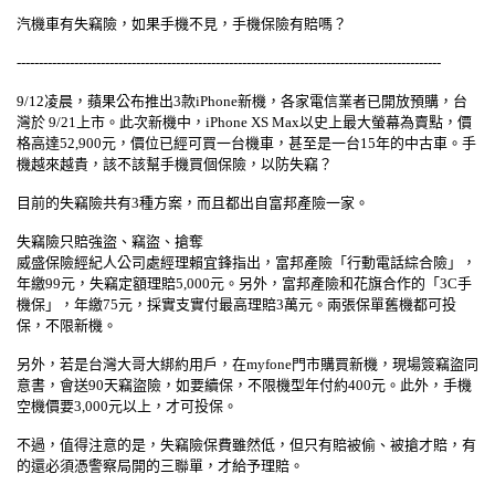
汽機車有失竊險，如果手機不見，手機保險有賠嗎？
------------------------------------------------------------------------------------------------
9/12凌晨，蘋果公布推出3款iPhone新機，各家電信業者已開放預購，台
灣於 9/21上市。此次新機中，iPhone XS Max以史上最大螢幕為賣點，價
格高達52,900元，價位已經可買一台機車，甚至是一台15年的中古車。手
機越來越貴，該不該幫手機買個保險，以防失竊？
目前的失竊險共有3種方案，而且都出自富邦產險一家。
失竊險只賠強盜、竊盜、搶奪
威盛保險經紀人公司處經理賴宜鋒指出，富邦產險「行動電話綜合險」，
年繳99元，失竊定額理賠5,000元。另外，富邦產險和花旗合作的「3C手
機保」，年繳75元，採實支實付最高理賠3萬元。兩張保單舊機都可投
保，不限新機。
另外，若是台灣大哥大綁約用戶，在myfone門市購買新機，現場簽竊盜同
意書，會送90天竊盜險，如要續保，不限機型年付約400元。此外，手機
空機價要3,000元以上，才可投保。
不過，值得注意的是，失竊險保費雖然低，但只有賠被偷、被搶才賠，有
的還必須憑警察局開的三聯單，才給予理賠。