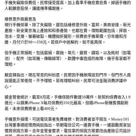
手機失竊險保費低，民眾接受度高，加上看準手機愈賣愈貴，掉過手機的
人較願意投保，讓遠傳準備跟進。
維修意外險最普及
現行手機保單，除了失竊險，還包括維修意外險。富邦、美商安達、新光
產險、新安東京海上產險和和泰產險，也都在賣。理賠範圍包括：摔毀、
泡水、受潮、螢幕破裂、機體拗折變形。保費依手機單價，分年繳和月
繳，月付介於98～358元。若保戶中途解約，就不能再保。
但手機正常損耗，包括磨損、腐蝕、氧化、變質、鏽垢，以及耗材（如電
池）、配件（如耳機、傳輸線等）、軟體中毒造成的故障，幾乎各家都不
理賠。
賴宜鋒指出，現在常見的糾紛是，民眾因手機故障送到門市，但門市人員
說還能正常使用，不予理賠。若有理賠糾紛，民眾可洽金融消費評議中
心。
據金管會統計，截至8月底，手機保險件數達58萬件，新契約保費收入1.9
億元。以蘋果iPhone X每月保費約350元最高，但隨iPhone新機售價創新
高，未來保費將會上看400元。
手機意外損壞，可送電信業者免費維修，對消費者並不陌生。Money101
台灣董事總經理周純如指出，早期電信公司一邊賣手機，一邊鼓勵買家加
價買保固方案。去年金管會要求，電信業的保固方案要改由產險公司設計