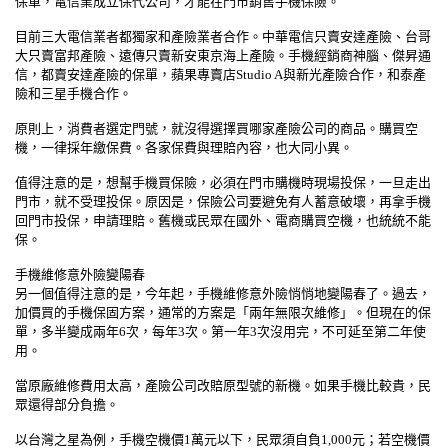
保單，電信業成立保代公司，才能在門市銷售手機保險。
目前三大電信業者都獨家和產險業者合作。中華電信只賣安達產險、台哥
大只賣富邦產險、遠傳只賣新安東京海上產險。手機經銷商神腦、傑昇通
信，都賣安達產險的保單，蘋果專賣店Studio A與新光產險合作，和泰產
險和三星手機合作。
原則上，消費者選定門號，就沒得選擇買哪家產險公司的商品。購買空
機，一律採年繳保費。各家保費與理賠內容，也大同小異。
值得注意的是，想幫手機買保險，必須在門市購機時現場投保，一旦走出
門市，就不受理投保。原因是，保險公司要避免有人蓄意破壞，再拿手機
回門市投保，申請理賠。舊機或民眾在國外、電商購買空機，也統統不能
保。
手機維修意外險變陽春
另一個值得注意的是，今年起，手機維修意外險悄悄地變陽春了。過去，
加價買的手機保固方案，通常的方案是「兩年無限次維修」。但現在的保
單，多半變成兩年6次，每年3次。第一年3次沒用完，不可延至第二年使
用。
當原廠維修費用太高，產險公司改賠原型號的新機。如果手機比較貴，民
眾還得部分負擔。
以台灣之星為例，手機空機價1萬元以下，民眾須自負1,000元；若空機價