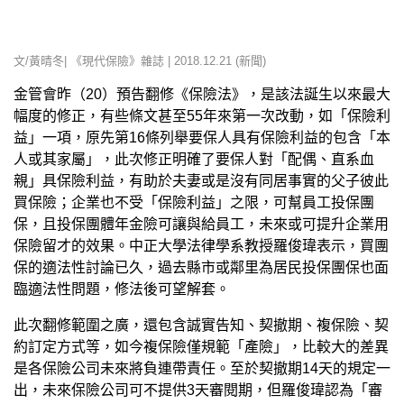
文/黃晴冬| 《現代保險》雜誌 | 2018.12.21 (新聞)
金管會昨（20）預告翻修《保險法》，是該法誕生以來最大
幅度的修正，有些條文甚至55年來第一次改動，如「保險利
益」一項，原先第16條列舉要保人具有保險利益的包含「本
人或其家屬」，此次修正明確了要保人對「配偶、直系血
親」具保險利益，有助於夫妻或是沒有同居事實的父子彼此
買保險；企業也不受「保險利益」之限，可幫員工投保團
保，且投保團體年金險可讓與給員工，未來或可提升企業用
保險留才的效果。中正大學法律學系教授羅俊瑋表示，買團
保的適法性討論已久，過去縣市或鄰里為居民投保團保也面
臨適法性問題，修法後可望解套。
此次翻修範圍之廣，還包含誠實告知、契撤期、複保險、契
約訂定方式等，如今複保險僅規範「產險」，比較大的差異
是各保險公司未來將負連帶責任。至於契撤期14天的規定一
出，未來保險公司可不提供3天審閱期，但羅俊瑋認為「審