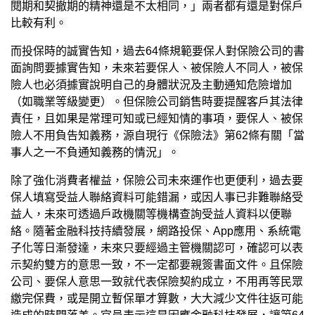
閱期和契撤期的精神還是不太相同，」兩者都有還是對保戶
比較有利。
而投保時的誠實告知，過去64條規範要保人對保險公司的書
面詢問要據實告知，未來若要保人、被保險人不同人，被保
險人也必須據實說明自己的身體狀況及主動通知危險增加
（如職業等級變更）。但保險公司銷售時要提醒客戶其法律
責任，且如果是常理可知或已經知情的事項，要保人、被保
險人不用負告知義務，源自現行《保險法》第62條有關「當
事人之一不負通知義務的情況」。
除了強化消費者權益，保險公司未來運作也更便利，過去要
保人填寫受益人聯絡資料可能錯漏，或因人事已非難聯絡受
益人，未來可透過戶政機關等機構查詢受益人資料以便聯
絡。隨著金融科技持續發展，網路投保、App應用、系統電
子化等日漸發達，未來只要經過主管機關認可，確認可以表
示契約雙方的意思一致，不一定都要親簽書面文件。且保險
公司、要保人意思一致就代表保險契約成立，不用再等民眾
繳完保費，或是開立暫保單才算數，大大減少文件往返可能